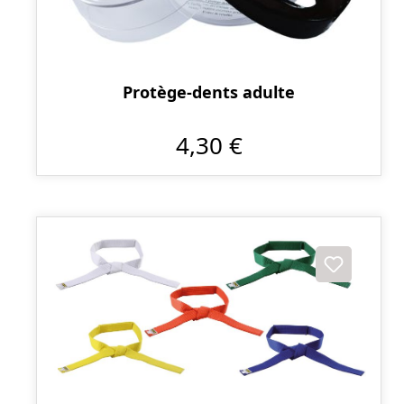
Protège-dents adulte
4,30 €