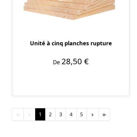
Unité à cinq planches rupture
28,50 €
De
Page
Page
Page
Page
Page
1
2
3
4
5