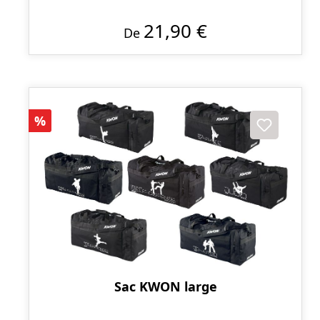
21,90 €
De
Réduction
%
Sac KWON large