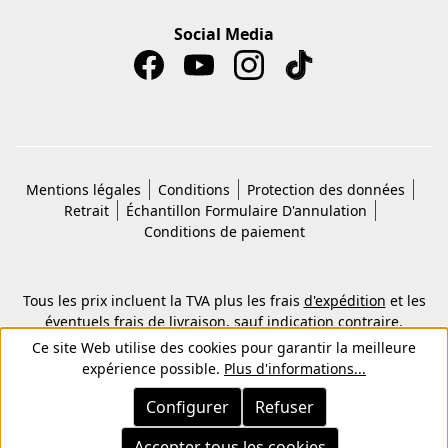
Social Media
Mentions légales
Conditions
Protection des données
Retrait
Échantillon Formulaire D'annulation
Conditions de paiement
Tous les prix incluent la TVA plus les frais
d'expédition
et les
éventuels frais de livraison, sauf indication contraire.
© 2026 Copyright © Kwon KG. Tous droits réservés.
Ce site Web utilise des cookies pour garantir la meilleure
expérience possible.
Plus d'informations...
Configurer
Refuser
Accepter tous les cookies