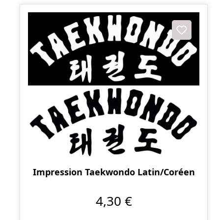
Impression Taekwondo Latin/Coréen
4,30 €