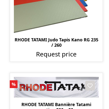
RHODE TATAMI Judo Tapis Kano RG 235
/ 260
Request price
Réduction
%
RHODE TATAMI Bannière Tatami