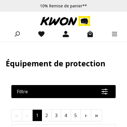
10% Remise de panier**
Passer au contenu principal
Équipement de protection
Filtre
Page
Page
Page
Page
Page
1
2
3
4
5