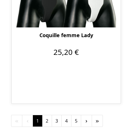
Coquille femme Lady
25,20 €
Page
Page
Page
Page
Page
1
2
3
4
5