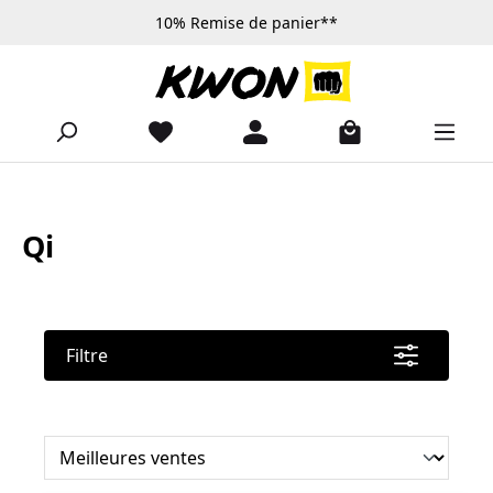
10% Remise de panier**
Passer au contenu principal
Qi
Filtre