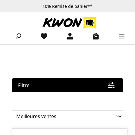
10% Remise de panier**
Passer au contenu principal
Filtre