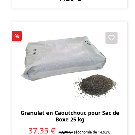
Réduction
%
Granulat en Caoutchouc pour Sac de
Boxe 25 kg
37,35 €
43,90 €*
(économie de 14.92%)