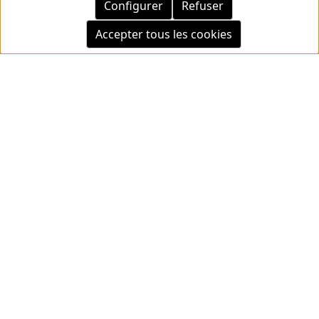
Configurer
Refuser
Social Media
Accepter tous les cookies
Mentions légales
Conditions
Protection des données
Retrait
Échantillon Formulaire D'annulation
Conditions de paiement
Tous les prix incluent la TVA plus les frais
d'expédition
et les
éventuels frais de livraison, sauf indication contraire.
© 2026 Copyright © Kwon KG. Tous droits réservés.