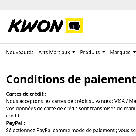
ser au contenu principal
Passer à la recherche
Passer à la navigation principale
Nouveautés
Arts Martiaux
Produits
Marques
Conditions de paiemen
Cartes de crédit :
Nous acceptons les cartes de crédit suivantes : VISA / M
Vos données de carte de crédit sont transmises de maniè
crédit.
PayPal :
Sélectionnez PayPal comme mode de paiement ; vous serez