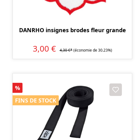
DANRHO insignes brodes fleur grande
3,00 €
4,30 €*
(économie de 30.23%)
Réduction
%
FINS DE STOCK
FINS DE STOCK