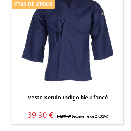
FINS DE STOCK
FINS DE STOCK
Veste Kendo Indigo bleu foncé
39,90 €
54,90 €*
(économie de 27.32%)