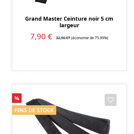
Grand Master Ceinture noir 5 cm
largeur
7,90 €
32,90 €*
(économie de 75.99%)
Réduction
%
FINS DE STOCK
FINS DE STOCK