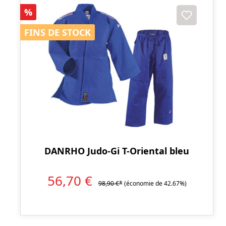
Réduction
%
FINS DE STOCK
FINS DE STOCK
DANRHO Judo-Gi T-Oriental bleu
56,70 €
98,90 €*
(économie de 42.67%)