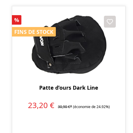
Réduction
%
FINS DE STOCK
FINS DE STOCK
Patte d’ours Dark Line
23,20 €
30,90 €*
(économie de 24.92%)