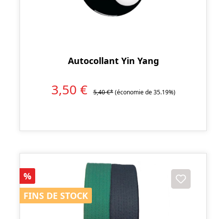
Autocollant Yin Yang
3,50 €
5,40 €*
(économie de 35.19%)
Réduction
%
FINS DE STOCK
FINS DE STOCK