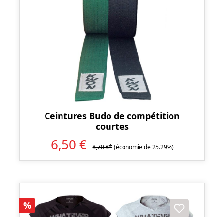
Ceintures Budo de compétition
courtes
6,50 €
8,70 €*
(économie de 25.29%)
Réduction
%