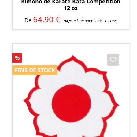
Kimono de Karate Kata Competition
12 oz
64,90 €
De
94,50 €*
(économie de 31.32%)
Réduction
%
FINS DE STOCK
FINS DE STOCK