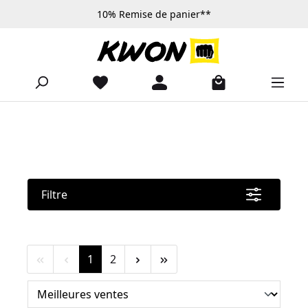
10% Remise de panier**
Passer au contenu principal
Filtre
Page
Page
1
2