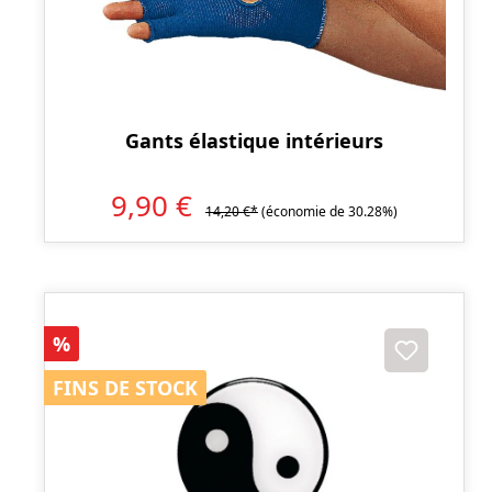
Gants élastique intérieurs
9,90 €
14,20 €*
(économie de 30.28%)
Réduction
%
FINS DE STOCK
FINS DE STOCK