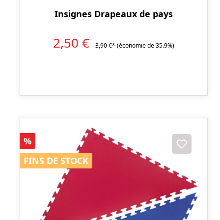
Insignes Drapeaux de pays
2,50 €
3,90 €*
(économie de 35.9%)
Réduction
%
FINS DE STOCK
FINS DE STOCK