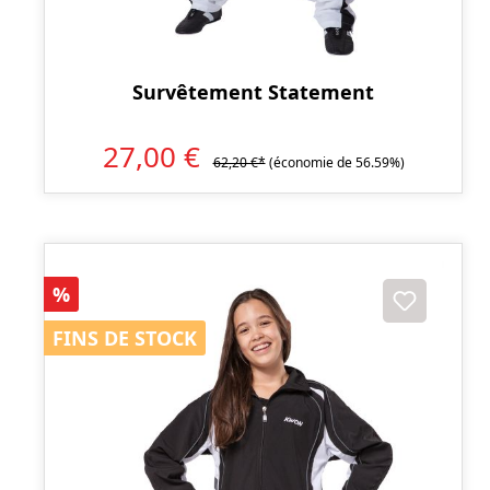
Survêtement Statement
27,00 €
62,20 €*
(économie de 56.59%)
Réduction
%
FINS DE STOCK
FINS DE STOCK