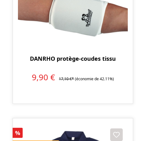
DANRHO protège-coudes tissu
9,90 €
17,10 €*
(économie de 42.11%)
Réduction
%