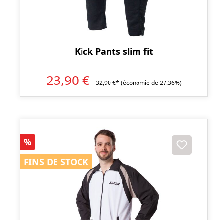
Kick Pants slim fit
23,90 €
32,90 €*
(économie de 27.36%)
Réduction
%
FINS DE STOCK
FINS DE STOCK