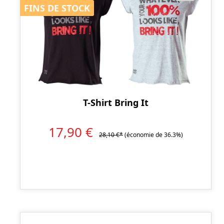
FINS DE STOCK
FINS DE STOCK
T-Shirt Bring It
17,90 €
28,10 €*
(économie de 36.3%)