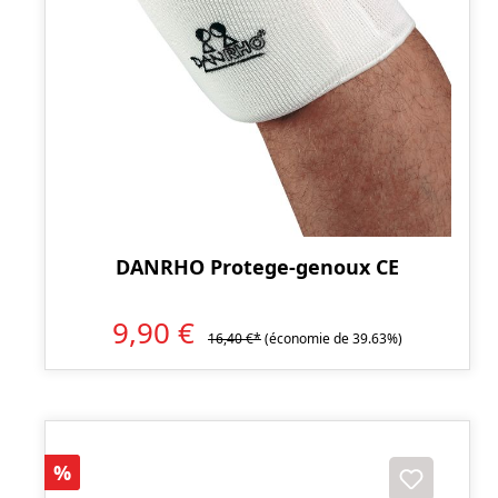
DANRHO Protege-genoux CE
9,90 €
16,40 €*
(économie de 39.63%)
Réduction
%