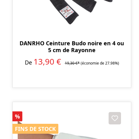
DANRHO Ceinture Budo noire en 4 ou
5 cm de Rayonne
13,90 €
De
19,30 €*
(économie de 27.98%)
Réduction
%
FINS DE STOCK
FINS DE STOCK