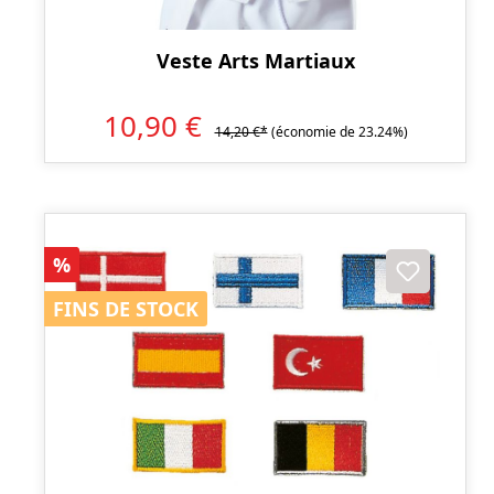
Veste Arts Martiaux
10,90 €
14,20 €*
(économie de 23.24%)
Réduction
%
FINS DE STOCK
FINS DE STOCK