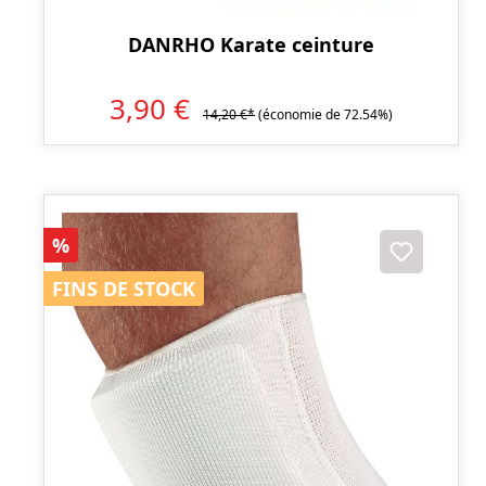
DANRHO Karate ceinture
3,90 €
14,20 €*
(économie de 72.54%)
Réduction
%
FINS DE STOCK
FINS DE STOCK